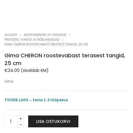
AVALEHT
INSTRUMENDID JA TARVIKUD
PINTSETID, TANGID JA NÕELAHOIDJAD
GIMA CHERON ROOSTEVABAST TERASEST TANGID, 25 CM
Gima CHERON roostevabast terasest tangid,
25 cm
€
24.00
(sisaldab KM)
Gima
TOODE LAOS – tarne 1-3 tööpäeva
Gima
LISA OSTUKORVI
CHERON
roostevabast