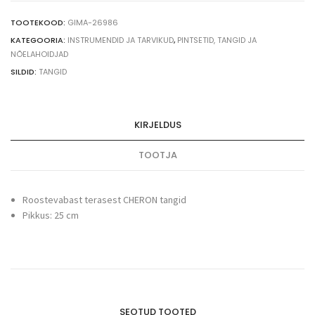
terasest
tangid,
TOOTEKOOD:
GIMA-26986
25
KATEGOORIA:
INSTRUMENDID JA TARVIKUD
,
PINTSETID, TANGID JA
cm
NÕELAHOIDJAD
quantity
SILDID:
TANGID
KIRJELDUS
TOOTJA
Roostevabast terasest CHERON tangid
Pikkus: 25 cm
SEOTUD TOOTED