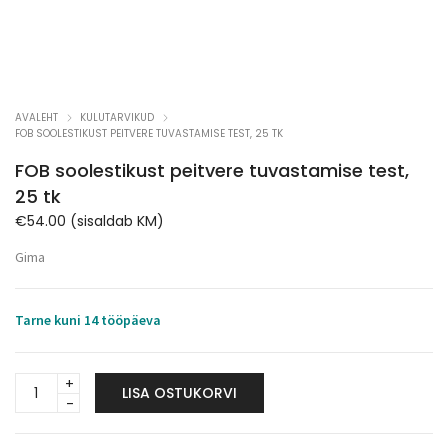
AVALEHT
KULUTARVIKUD
FOB SOOLESTIKUST PEITVERE TUVASTAMISE TEST, 25 TK
FOB soolestikust peitvere tuvastamise test,
25 tk
€
54.00
(sisaldab KM)
Gima
Tarne kuni 14 tööpäeva
FOB
LISA OSTUKORVI
soolestikust
peitvere
tuvastamise