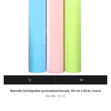
Nexodis kattepaber protseduurilauale, 50 cm x 50 m, roosa
Algne
Praegune
€
11.90
€
8.30
hind
hind
oli:
on: