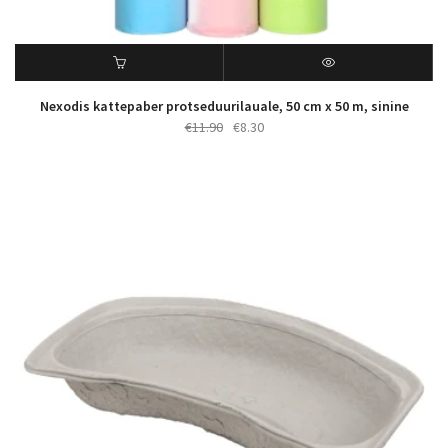
Nexodis kattepaber protseduurilauale, 50 cm x 50 m, sinine
Algne
Praegune
€
11.90
€
8.30
hind
hind
oli:
on:
€11.90.
€8.30.