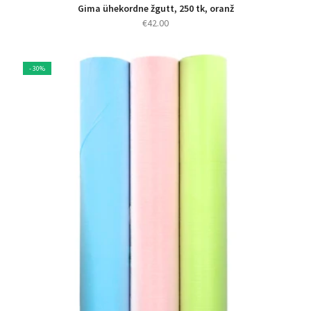
Gima ühekordne žgutt, 250 tk, oranž
€
42.00
- 30%