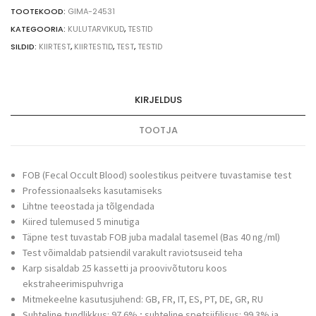
test,
TOOTEKOOD:
GIMA-24531
25
KATEGOORIA:
KULUTARVIKUD
,
TESTID
tk
SILDID:
KIIRTEST
,
KIIRTESTID
,
TEST
,
TESTID
quantity
KIRJELDUS
TOOTJA
FOB (Fecal Occult Blood) soolestikus peitvere tuvastamise test
Professionaalseks kasutamiseks
Lihtne teeostada ja tõlgendada
Kiired tulemused 5 minutiga
Täpne test tuvastab FOB juba madalal tasemel (Bas 40 ng/ml)
Test võimaldab patsiendil varakult raviotsuseid teha
Karp sisaldab 25 kassetti ja proovivõtutoru koos
ekstraheerimispuhvriga
Mitmekeelne kasutusjuhend: GB, FR, IT, ES, PT, DE, GR, RU
Suhteline tundlikkus: 97.6% ; suhteline spetsiifilisus: 99.3% ja