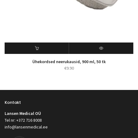
Ühekordsed neerukausid, 900 ml, 50 tk
€
9.90
Kontakt
Lansen Medical OÜ
Tel nr: +372 716 8008
info@lansenmedical.ee