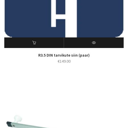
R3.5 DIN tarvikute siin (paar)
€
149.00