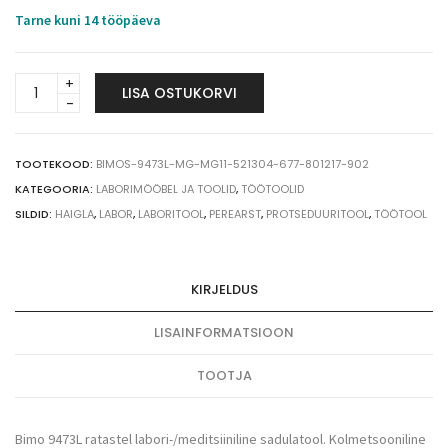
Tarne kuni 14 tööpäeva
Bimos
LISA OSTUKORVI
sadultool
9473L
(h540-
800
TOOTEKOOD:
BIMOS-9473L-MG-MG11-521304-677-801217-902
mm),
KATEGOORIA:
LABORIMÖÖBEL JA TOOLID
,
TÖÖTOOLID
antratsiithall
SILDID:
HAIGLA
,
LABOR
,
LABORITOOL
,
PEREARST
,
PROTSEDUURITOOL
,
TÖÖTOOL
quantity
KIRJELDUS
LISAINFORMATSIOON
TOOTJA
Bimo 9473L ratastel labori-/meditsiiniline sadulatool. Kolmetsooniline