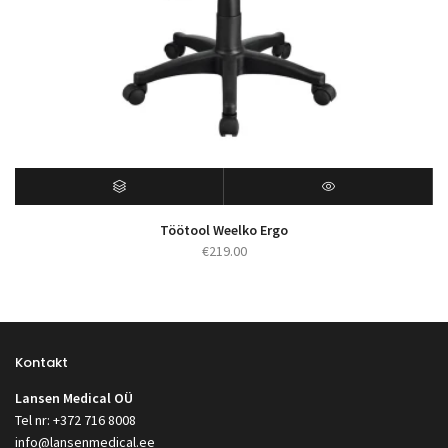
Töötool Weelko Ergo
€
219.00
Kontakt
Lansen Medical OÜ
Tel nr: +372 716 8008
info@lansenmedical.ee