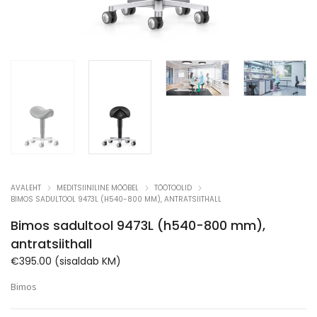
AVALEHT
MEDITSIINILINE MÖÖBEL
TÖÖTOOLID
BIMOS SADULTOOL 9473L (H540-800 MM), ANTRATSIITHALL
Bimos sadultool 9473L (h540-800 mm),
antratsiithall
€
395.00
(sisaldab KM)
Bimos