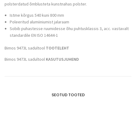
polsterdatud õmblusteta kunstnahas polster.
Istme kõrgus 540 kuni 800 mm
Poleeritud alumiiniumist jalaraam
Sobib puhastesse ruumidesse õhu puhtusklassis 3, acc. vastavalt
standardile EN ISO 14644-1
Bimos 9473L sadultool
TOOTELEHT
Bimos 9473L sadultool
KASUTUSJUHEND
SEOTUD TOOTED