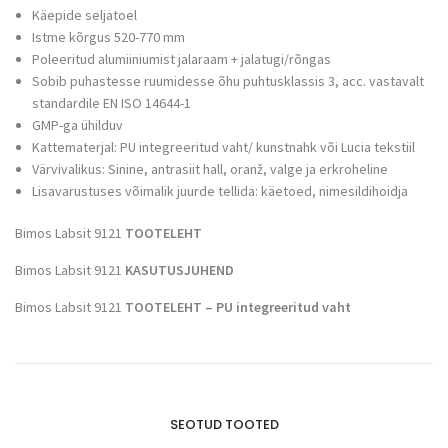
Käepide seljatoel
Istme kõrgus 520-770 mm
Poleeritud alumiiniumist jalaraam + jalatugi/rõngas
Sobib puhastesse ruumidesse õhu puhtusklassis 3, acc. vastavalt
standardile EN ISO 14644-1
GMP-ga ühilduv
Kattematerjal: PU integreeritud vaht/ kunstnahk või Lucia tekstiil
Värvivalikus: Sinine, antrasiit hall, oranž, valge ja erkroheline
Lisavarustuses võimalik juurde tellida: käetoed, nimesildihoidja
Bimos Labsit 9121
TOOTELEHT
Bimos Labsit 9121
KASUTUSJUHEND
Bimos Labsit 9121
TOOTELEHT – PU integreeritud vaht
SEOTUD TOOTED