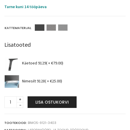
Tarne kuni 14 tööpäeva
KATTEMATERJAL
Lisatooted
Käetoed 9129( +
€
79.00
)
Nimesilt 9128( +
€
25.00
)
Bimos
LISA OSTUKORVI
Labsit
3
laboritool
9121
TOOTEKOOD:
BIMOS-9121-3403
(h520-
KATEGOORIA:
LABORIMÖÖBEL JA TOOLID
,
TÖÖTOOLID