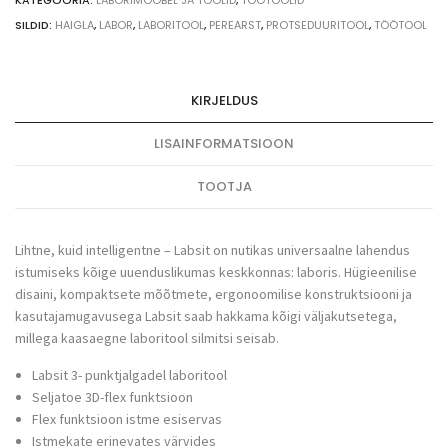
770
SILDID:
HAIGLA
,
LABOR
,
LABORITOOL
,
PEREARST
,
PROTSEDUURITOOL
,
TÖÖTOOL
mm),
valge
quantity
KIRJELDUS
LISAINFORMATSIOON
TOOTJA
Lihtne, kuid intelligentne – Labsit on nutikas universaalne lahendus
istumiseks kõige uuenduslikumas keskkonnas: laboris. Hügieenilise
disaini, kompaktsete mõõtmete, ergonoomilise konstruktsiooni ja
kasutajamugavusega Labsit saab hakkama kõigi väljakutsetega,
millega kaasaegne laboritool silmitsi seisab.
Labsit 3- punktjalgadel laboritool
Seljatoe 3D-flex funktsioon
Flex funktsioon istme esiservas
Istmekate erinevates värvides