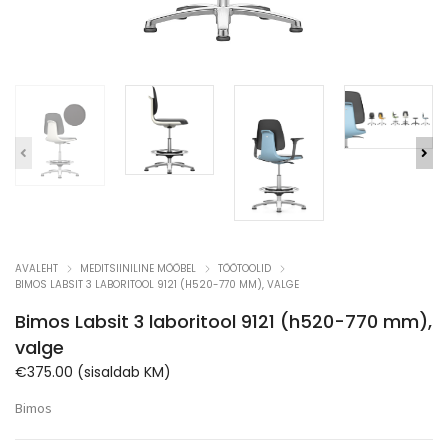
AVALEHT
MEDITSIINILINE MÖÖBEL
TÖÖTOOLID
BIMOS LABSIT 3 LABORITOOL 9121 (H520-770 MM), VALGE
Bimos Labsit 3 laboritool 9121 (h520-770 mm),
valge
€
375.00
(sisaldab KM)
Bimos